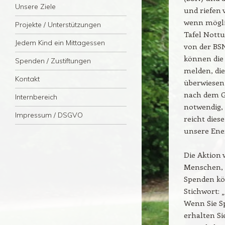
Unsere Ziele
und riefen
wenn möglic
Projekte / Unterstützungen
Tafel Nott
Jedem Kind ein Mittagessen
von der BS
können die
Spenden / Zustiftungen
melden, di
Kontakt
überwiesen 
nach dem G
Internbereich
notwendig, 
Impressum / DSGVO
reicht dies
unsere Ener
Die Aktion 
Menschen, 
Spenden kö
Stichwort: „
Wenn Sie S
erhalten Si