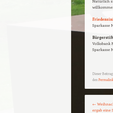
Natürlich s
willkomme
Friedensini
Sparkasse N
Bürgerstif
Volksbank 
Sparkasse N
Dieser Beitra
den
Permalin
Beitragsnavigat
←
Weihnach
ergab eine 