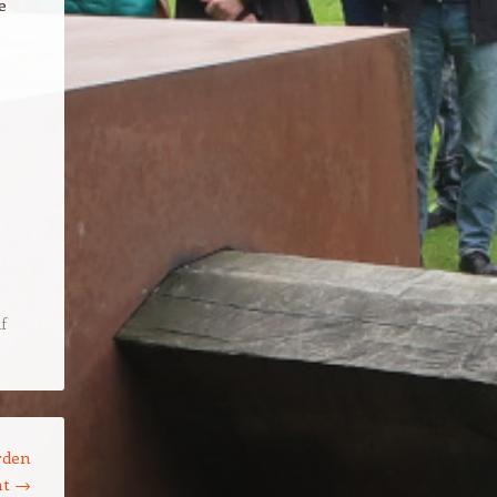
e
uf
rden
ht
→