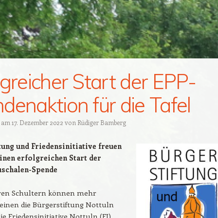
lgreicher Start der EPP-
denaktion für die Tafel
t am
17. Dezember 2022
von
Rüdiger Bamberg
tung und Friedensinitiative freuen
inen erfolgreichen Start der
uschalen-Spende
eren Schultern können mehr
einen die Bürgerstiftung Nottuln
ie Friedensinitiative Nottuln (FI)