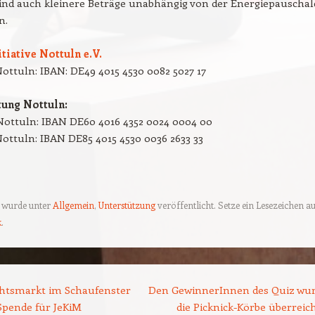
ind auch kleinere Beträge unabhängig von der Energiepauschal
n.
tiative Nottuln e.V.
ottuln: IBAN: DE49 4015 4530 0082 5027 17
tung Nottuln:
Nottuln: IBAN DE60 4016 4352 0024 0004 00
ottuln: IBAN DE85 4015 4530 0036 2633 33
g wurde unter
Allgemein
,
Unterstützung
veröffentlicht. Setze ein Lesezeichen a
k
.
ion
tsmarkt im Schaufenster
Den GewinnerInnen des Quiz wu
Spende für JeKiM
die Picknick-Körbe überreic