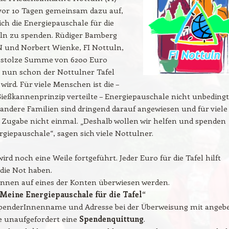
 vor 10 Tagen gemeinsam dazu auf,
h die Energiepauschale für die
uln zu spenden. Rüdiger Bamberg
N und Norbert Wienke, FI Nottuln,
 stolze Summe von 6200 Euro
e nun schon der Nottulner Tafel
wird. Für viele Menschen ist die –
ießkannenprinzip verteilte – Energiepauschale nicht unbedingt
andere Familien sind dringend darauf angewiesen und für viele
e Zugabe nicht einmal. „Deshalb wollen wir helfen und spenden
giepauschale“, sagen sich viele Nottulner.
wird noch eine Weile fortgeführt. Jeder Euro für die Tafel hilft
die Not haben.
nnen auf eines der Konten überwiesen werden.
Meine Energiepauschale für die Tafel“
penderInnenname und Adresse bei der Überweisung mit angeb
e unaufgefordert eine
Spendenquittung
.