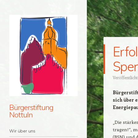
Erfo
Spen
Veröffentlich
Bürgerstif
sich über e
Bürgerstiftung
Energiepa
Nottuln
„Die stärk
tragen!“, m
Navigation
Zum Inhalt springen
Wir über uns
(BSN) und d