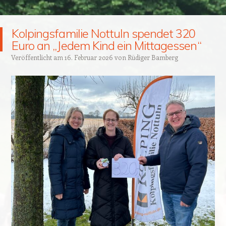
Kolpingsfamilie Nottuln spendet 320
Euro an „Jedem Kind ein Mittagessen“
Veröffentlicht am
16. Februar 2026
von
Rüdiger Bamberg